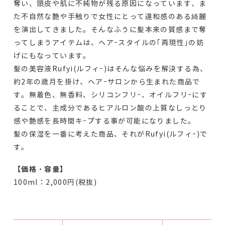
奪い、頭皮や肌に不純物が残る原因になっています、ま
た不自然な艶や手触りで女性にとって違和感のある綺麗
を演出してきました。そんなふうに髪本来の質感まで奪
ってしまうアイテムは、ヘアｰスタイルの｢再現性｣の妨
げにもなっています。
髪の美容液Rufyi(ルフィｰ)はそんな悩みを解決する為、
約2年の歳月を掛け、ヘアｰサロンから生まれた商品で
す。無着色、無香料、シリコンフリｰ、オイルフリｰにす
ることで、主成分であるヒアルロン酸の上質なしっとり
感や艶感を長時間キｰプする事が可能になりました。
髪の保湿を一番に考えた商品、それがRufyi(ルフィｰ)で
す。
【価格・容量】
100ml：2,000円(税抜)