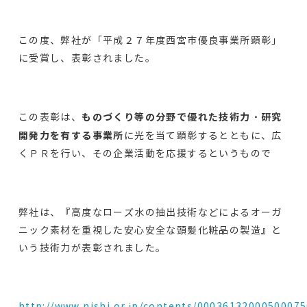
この度、弊社が「平成２７年度西宮市優良事業所顕彰」
に受賞し、表彰されました。
ものづくり等の分野で優れた技術力・研究
この表彰は、
開発力を有する事業所
に光を当て顕彰するとともに、広
くＰＲを行い、その企業活動を応援するというもので
弊社は、『高度なローズ水の抽出技術などによるオーガ
ニック素材を重視した安心安全な頭髪化粧品の製造』と
いう技術力が表彰されました。
http://www.nishi.or.jp/contents/0003613200050007