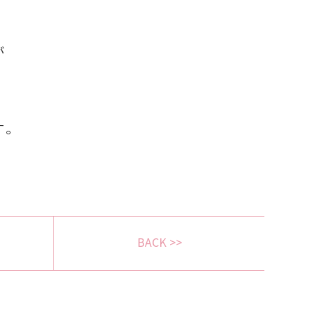
が
す。
BACK >>